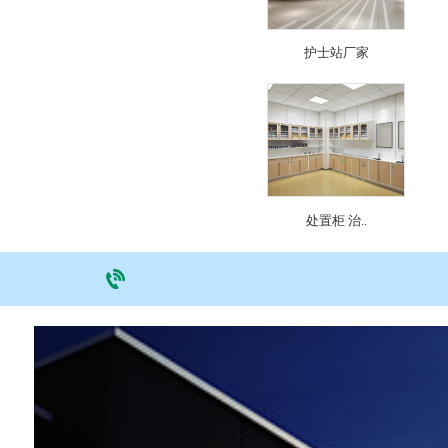
护士站厂家
处置柜 治..